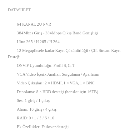
DATASHEET
64 KANAL 2U NVR
384Mbps Giriş - 384Mbps Çıkış Band Genişliği
Ultra 265 / H.265 / H.264
12 Megapiksele kadar Kayıt Çözünürlüğü / Çift Stream Kayıt
Desteği
ONVIF Uyumluluğu: Profil S, G, T
VCA Video İçerik Analizi: Sorgulama / Ayarlama
Video Çıkışları: 2 × HDMI, 1 × VGA, 1 × BNC
Depolama: 8 × HDD desteği (her slot için 16TB)
Ses: 1 giriş / 1 çıkış
Alarm: 16 giriş / 4 çıkış
RAID: 0 / 1 / 5 / 6 / 10
Ek Özellikler: Failover desteği