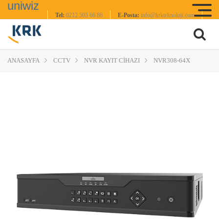
uniwiz
Tel:
0212 503 66 86
E-Posta:
info@krkteknoloji.com
ANASAYFA
CCTV
NVR KAYIT CİHAZI
NVR308-64X