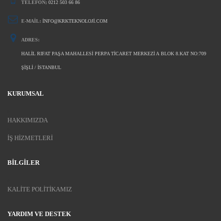
TELEFON;
0212 503 66 86
E-MAIL:
INFO@KRKTEKNOLOJI.COM
ADRES:
HALIL RIFAT PAŞA MAHALLESI PERPA TICARET MERKEZI A BLOK 8.KAT NO:709
ŞIŞLI / İSTANBUL
KURUMSAL
HAKKIMIZDA
İŞ HIZMETLERI
BILGILER
KALITE POLITIKAMIZ
YARDIM VE DESTEK